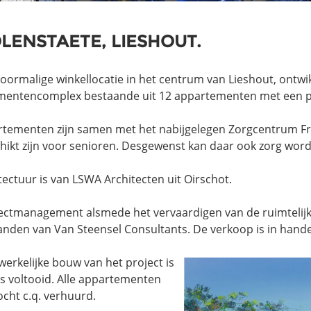
LENSTAETE, LIESHOUT.
oormalige winkellocatie in het centrum van Lieshout, ontwik
mentencomplex bestaande uit 12 appartementen met een p
tementen zijn samen met het nabijgelegen Zorgcentrum Fra
hikt zijn voor senioren. Desgewenst kan daar ook zorg wor
tectuur is van LSWA Architecten uit Oirschot.
ectmanagement alsmede het vervaardigen van de ruimtelij
anden van Van Steensel Consultants. De verkoop is in han
erkelijke bouw van het project is
s voltooid. Alle appartementen
ocht c.q. verhuurd.