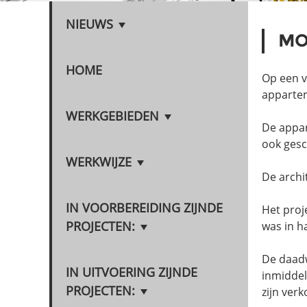
NIEUWS
MO
HOME
Op een v
apparte
WERKGEBIEDEN
De appar
ook gesc
WERKWIJZE
De archi
IN VOORBEREIDING ZIJNDE
Het proj
PROJECTEN:
was in h
De daadw
IN UITVOERING ZIJNDE
inmiddel
PROJECTEN:
zijn verk